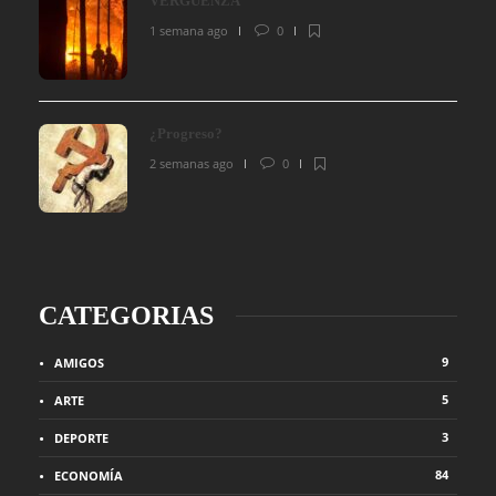
VERGÜENZA
1 semana ago
0
¿Progreso?
2 semanas ago
0
CATEGORIAS
9
AMIGOS
5
ARTE
3
DEPORTE
84
ECONOMÍA