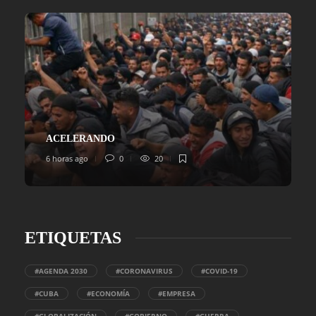
ACELERANDO
6 horas ago
0
20
ETIQUETAS
#AGENDA 2030
#CORONAVIRUS
#COVID-19
#CUBA
#ECONOMÍA
#EMPRESA
#GLOBALIZACIÓN
#GOBIERNO
#GUERRA