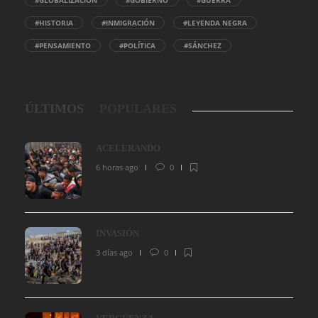
#HISTORIA
#INMIGRACIÓN
#LEYENDA NEGRA
#PENSAMIENTO
#POLÍTICA
#SÁNCHEZ
ÚLTIMOS
POPULARES
ACELERANDO
6 horas ago
0
INVASIÓN
3 días ago
0