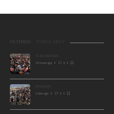
ÚLTIMOS
POPULARES
ACELERANDO
16 horas ago
0
INVASIÓN
3 días ago
0
INVASIÓN
VERG
3 días ago
0
80
1 semana