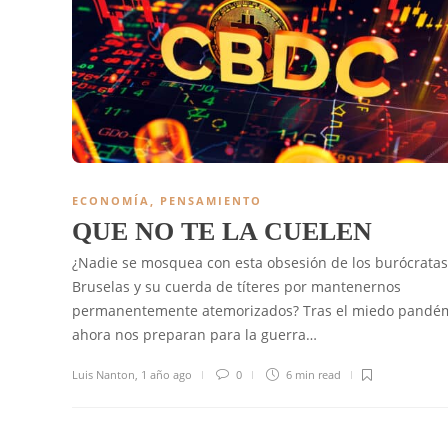
ECONOMÍA
,
PENSAMIENTO
QUE NO TE LA CUELEN
¿Nadie se mosquea con esta obsesión de los burócratas
Bruselas y su cuerda de títeres por mantenernos
permanentemente atemorizados? Tras el miedo pandém
ahora nos preparan para la guerra…
Luis Nanton
,
1 año ago
0
6 min
read