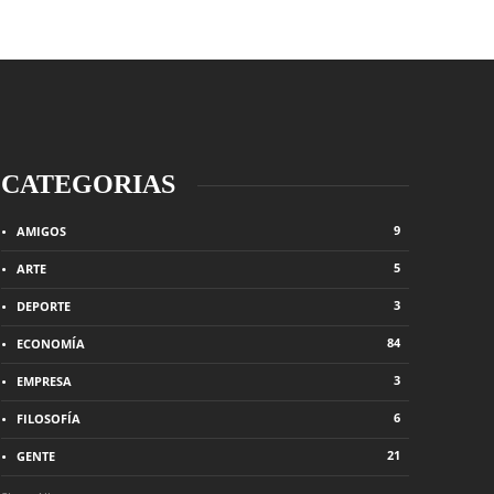
CATEGORIAS
9
AMIGOS
5
ARTE
3
DEPORTE
84
ECONOMÍA
3
EMPRESA
ÜENZA
¿Progreso?
6
FILOSOFÍA
 ago
0
159
2 semanas ago
0
21
GENTE