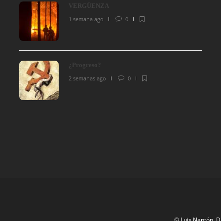
VERGÜENZA
1 semana ago
0
¿Progreso?
2 semanas ago
0
© Luis Nantón. D