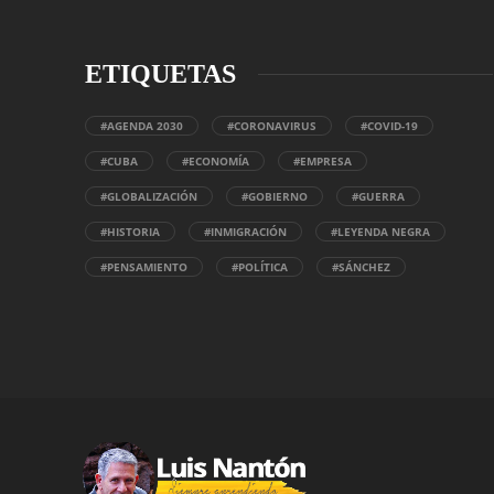
ETIQUETAS
#AGENDA 2030
#CORONAVIRUS
#COVID-19
#CUBA
#ECONOMÍA
#EMPRESA
#GLOBALIZACIÓN
#GOBIERNO
#GUERRA
#HISTORIA
#INMIGRACIÓN
#LEYENDA NEGRA
#PENSAMIENTO
#POLÍTICA
#SÁNCHEZ