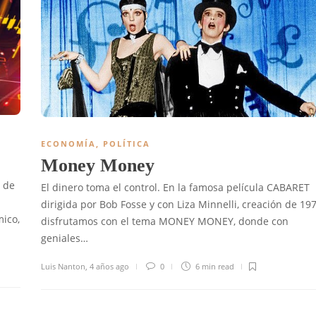
ECONOMÍA
,
POLÍTICA
Money Money
 de
El dinero toma el control. En la famosa película CABARET
dirigida por Bob Fosse y con Liza Minnelli, creación de 197
ico,
disfrutamos con el tema MONEY MONEY, donde con
geniales…
Luis Nanton
,
4 años ago
0
6 min
read