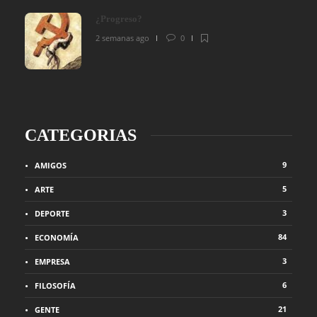
¿Progreso?
2 semanas ago
0
CATEGORIAS
9
AMIGOS
5
ARTE
3
DEPORTE
84
ECONOMÍA
3
EMPRESA
6
FILOSOFÍA
21
GENTE