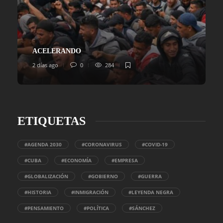
ACELERANDO
2 días ago
0
284
ETIQUETAS
#AGENDA 2030
#CORONAVIRUS
#COVID-19
#CUBA
#ECONOMÍA
#EMPRESA
#GLOBALIZACIÓN
#GOBIERNO
#GUERRA
#HISTORIA
#INMIGRACIÓN
#LEYENDA NEGRA
#PENSAMIENTO
#POLÍTICA
#SÁNCHEZ