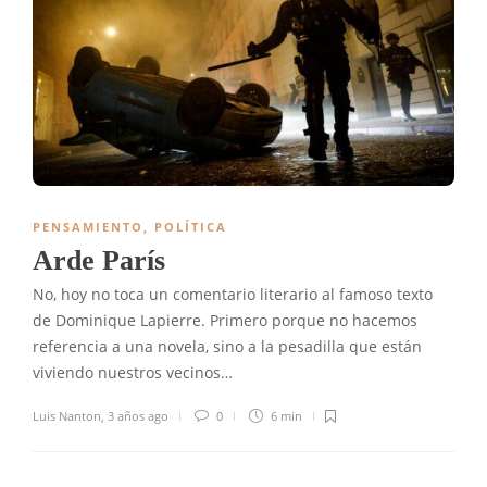
PENSAMIENTO
,
POLÍTICA
Arde París
No, hoy no toca un comentario literario al famoso texto
de Dominique Lapierre. Primero porque no hacemos
referencia a una novela, sino a la pesadilla que están
viviendo nuestros vecinos…
Luis Nanton
,
3 años ago
0
6 min