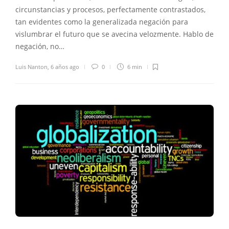
circunstancias y procesos, perfectamente contrastados,
tan evidentes como la generalizada negación para
vislumbrar el futuro que se avecina velozmente. Hablo de
negación, no…
Luis Nanton
,
6 años ago
0
6 min