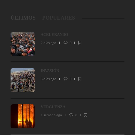
ÚLTIMOS
POPULARES
ACELERANDO
2 días ago
0
INVASIÓN
5 días ago
0
VERGÜENZA
1 semana ago
0