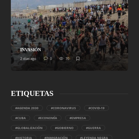
INVASIÓN
2 días ago
0
70
ETIQUETAS
#AGENDA 2030
#CORONAVIRUS
#COVID-19
#CUBA
#ECONOMÍA
#EMPRESA
#GLOBALIZACIÓN
#GOBIERNO
#GUERRA
#HISTORIA
#INMIGRACIÓN
#LEYENDA NEGRA