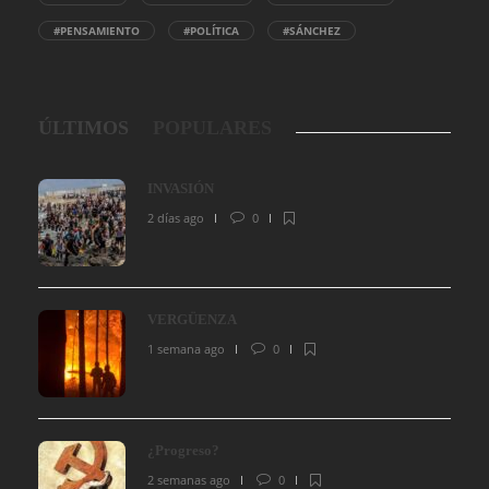
#PENSAMIENTO
#POLÍTICA
#SÁNCHEZ
ÚLTIMOS
POPULARES
INVASIÓN
2 días ago
0
VERGÜENZA
1 semana ago
0
¿Progreso?
2 semanas ago
0