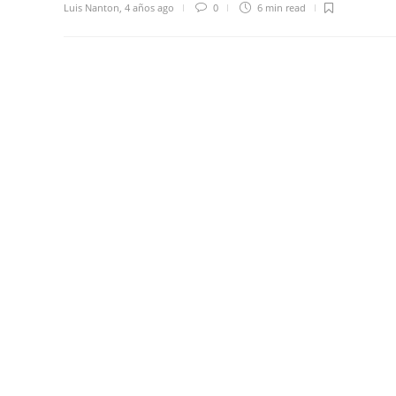
Luis Nanton
,
4 años ago
0
6 min
read