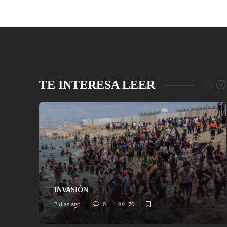
TE INTERESA LEER
INVASIÓN
2 días ago
0
70