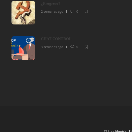
¿Progreso?
2 semanas ago
0
CHAT CONTROL
3 semanas ago
0
© Luis Nantón. D