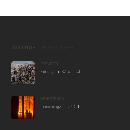
ÚLTIMOS
POPULARES
INVASIÓN
2 días ago
0
VERGÜENZA
1 semana ago
0
VERGÜENZA
¿Progr
1 semana ago
0
152
2 semana