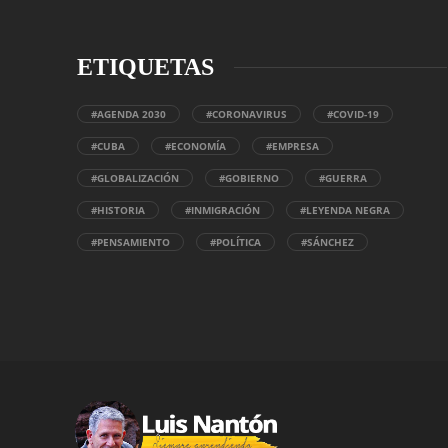
ETIQUETAS
#AGENDA 2030
#CORONAVIRUS
#COVID-19
#CUBA
#ECONOMÍA
#EMPRESA
#GLOBALIZACIÓN
#GOBIERNO
#GUERRA
#HISTORIA
#INMIGRACIÓN
#LEYENDA NEGRA
#PENSAMIENTO
#POLÍTICA
#SÁNCHEZ