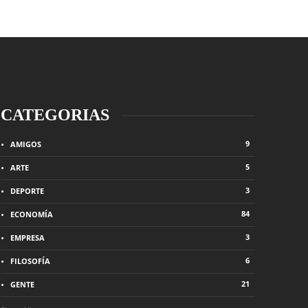
CATEGORIAS
9
AMIGOS
5
ARTE
3
DEPORTE
84
ECONOMÍA
3
EMPRESA
eso?
CHAT CONTROL
6
FILOSOFÍA
s ago
0
693
3 semanas ago
0
21
GENTE