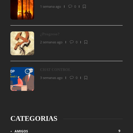
1 semana ago
0
¿Progreso?
2 semanas ago
0
CHAT CONTROL
3 semanas ago
0
CATEGORIAS
9
AMIGOS