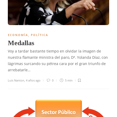
ECONOMÍA
,
POLÍTICA
Medallas
Voy a tardar bastante tiempo en olvidar la imagen de
nuestra flamante ministra del paro, Dª. Yolanda Díaz, con
lágrimas surcando su pétrea cara por el gran triunfo de
arrebatarle…
Luis Nanton
,
4 años ago
0
5 min