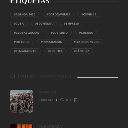
ETIQUETAS
#AGENDA 2030
#CORONAVIRUS
#COVID-19
#CUBA
#ECONOMÍA
#EMPRESA
#GLOBALIZACIÓN
#GOBIERNO
#GUERRA
#HISTORIA
#INMIGRACIÓN
#LEYENDA NEGRA
#PENSAMIENTO
#POLÍTICA
#SÁNCHEZ
ÚLTIMOS
POPULARES
INVASIÓN
2 días ago
0
VERGÜENZA