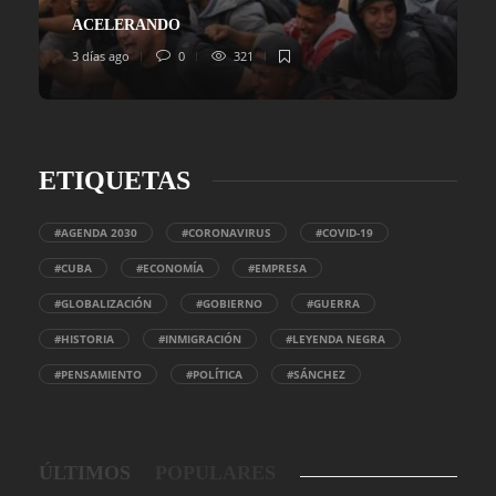
ACELERANDO
3 días ago
0
321
ETIQUETAS
#AGENDA 2030
#CORONAVIRUS
#COVID-19
#CUBA
#ECONOMÍA
#EMPRESA
#GLOBALIZACIÓN
#GOBIERNO
#GUERRA
#HISTORIA
#INMIGRACIÓN
#LEYENDA NEGRA
#PENSAMIENTO
#POLÍTICA
#SÁNCHEZ
ÚLTIMOS
POPULARES