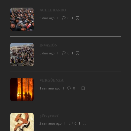
ACELERANDO
3 días ago
0
INVASIÓN
5 días ago
0
VERGÜENZA
1 semana ago
0
¿Progreso?
2 semanas ago
0