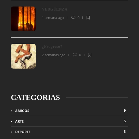
VERGÜENZA
1 semana ago
0
¿Progreso?
2 semanas ago
0
CATEGORIAS
9
AMIGOS
5
ARTE
3
DEPORTE