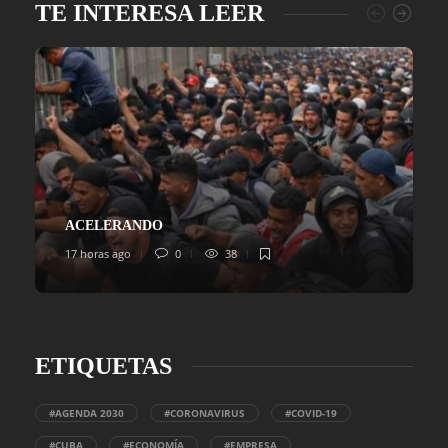
TE INTERESA LEER
ACELERANDO
17 horas ago
0
38
ETIQUETAS
#AGENDA 2030
#CORONAVIRUS
#COVID-19
#CUBA
#ECONOMÍA
#EMPRESA