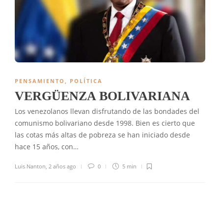
PENSAMIENTO
,
POLÍTICA
VERGÜENZA BOLIVARIANA
Los venezolanos llevan disfrutando de las bondades del
comunismo bolivariano desde 1998. Bien es cierto que
las cotas más altas de pobreza se han iniciado desde
hace 15 años, con…
Luis Nanton
,
2 años ago
0
5 min