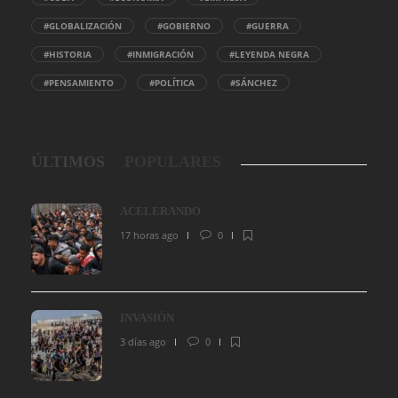
#GLOBALIZACIÓN
#GOBIERNO
#GUERRA
#HISTORIA
#INMIGRACIÓN
#LEYENDA NEGRA
#PENSAMIENTO
#POLÍTICA
#SÁNCHEZ
ÚLTIMOS
POPULARES
ACELERANDO
17 horas ago
0
INVASIÓN
3 días ago
0