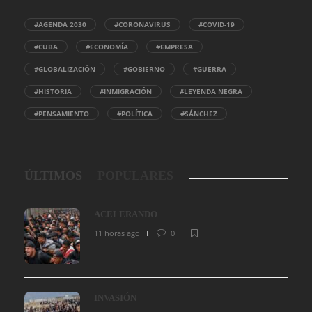
#AGENDA 2030
#CORONAVIRUS
#COVID-19
#CUBA
#ECONOMÍA
#EMPRESA
#GLOBALIZACIÓN
#GOBIERNO
#GUERRA
#HISTORIA
#INMIGRACIÓN
#LEYENDA NEGRA
#PENSAMIENTO
#POLÍTICA
#SÁNCHEZ
ÚLTIMOS
POPULARES
ACELERANDO
11 horas ago
0
INVASIÓN