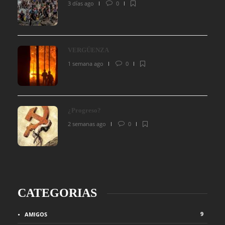
3 días ago
0
VERGÜENZA
1 semana ago
0
¿Progreso?
2 semanas ago
0
CATEGORIAS
9
AMIGOS