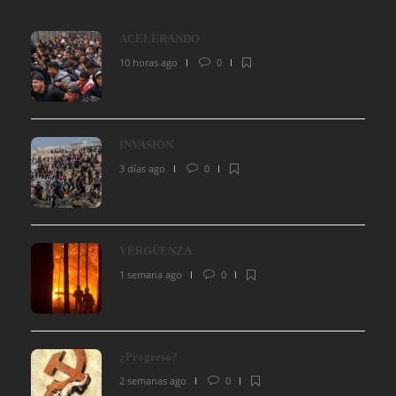
ACELERANDO
10 horas ago
0
INVASIÓN
3 días ago
0
VERGÜENZA
1 semana ago
0
¿Progreso?
2 semanas ago
0