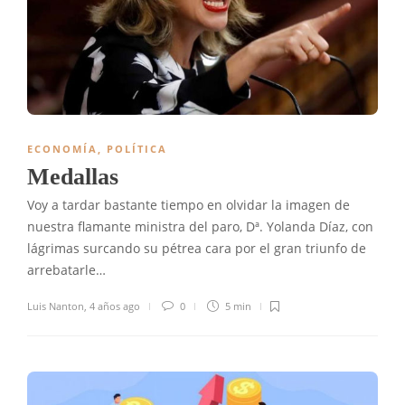
ECONOMÍA
,
POLÍTICA
Medallas
Voy a tardar bastante tiempo en olvidar la imagen de
nuestra flamante ministra del paro, Dª. Yolanda Díaz, con
lágrimas surcando su pétrea cara por el gran triunfo de
arrebatarle…
Luis Nanton
,
4 años ago
0
5 min