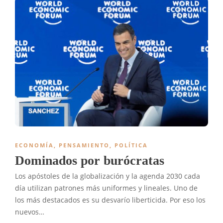
ECONOMÍA
,
PENSAMIENTO
,
POLÍTICA
Dominados por burócratas
Los apóstoles de la globalización y la agenda 2030 cada
día utilizan patrones más uniformes y lineales. Uno de
los más destacados es su desvarío liberticida. Por eso los
nuevos…