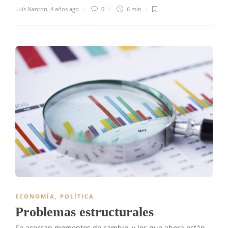
Luis Nanton
,
4 años ago
0
6 min
ECONOMÍA
,
POLÍTICA
Problemas estructurales
Se acercan momentos de cambio, y los que ahora están