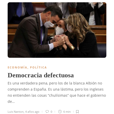
ECONOMÍA
,
POLÍTICA
Democracia defectuosa
Es una verdadera pena, pero los de la blanca Albión no
comprenden a España. Es una lástima, pero los ingleses
no entienden las cosas “chulísimas” que hace el gobierno
de…
Luis Nanton
,
4 años ago
0
6 min