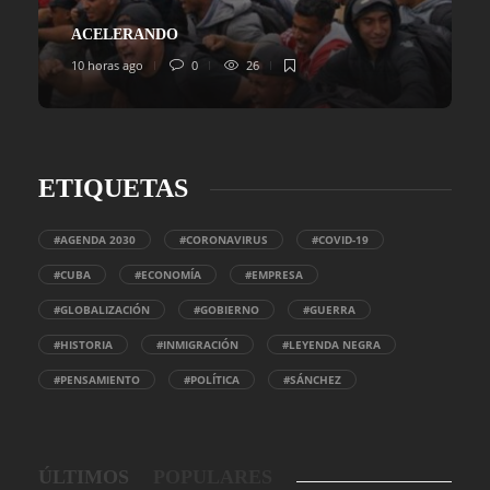
ACELERANDO
10 horas ago
0
26
ETIQUETAS
#AGENDA 2030
#CORONAVIRUS
#COVID-19
#CUBA
#ECONOMÍA
#EMPRESA
#GLOBALIZACIÓN
#GOBIERNO
#GUERRA
#HISTORIA
#INMIGRACIÓN
#LEYENDA NEGRA
#PENSAMIENTO
#POLÍTICA
#SÁNCHEZ
ÚLTIMOS
POPULARES