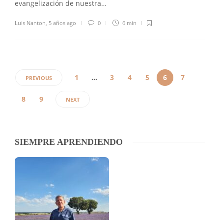
evangelización de nuestra…
Luis Nanton
,
5 años ago
0
6 min
1
…
3
4
5
6
7
PREVIOUS
8
9
NEXT
SIEMPRE APRENDIENDO