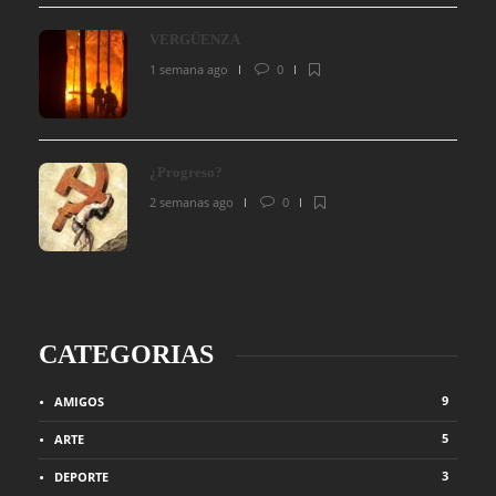
VERGÜENZA
1 semana ago
0
¿Progreso?
2 semanas ago
0
CATEGORIAS
9
AMIGOS
5
ARTE
3
DEPORTE