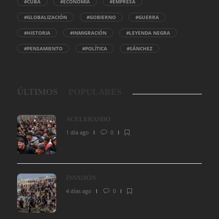
#CUBA
#ECONOMÍA
#EMPRESA
#GLOBALIZACIÓN
#GOBIERNO
#GUERRA
#HISTORIA
#INMIGRACIÓN
#LEYENDA NEGRA
#PENSAMIENTO
#POLÍTICA
#SÁNCHEZ
ÚLTIMOS
POPULARES
ACELERANDO
1 día ago
0
INVASIÓN
4 días ago
0