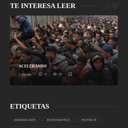
TE INTERESA LEER
ACELERANDO
1 día ago
0
91
ETIQUETAS
#AGENDA 2030
#CORONAVIRUS
#COVID-19