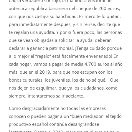
Causa verdadero sonrojo, la maniobra electoral de
auténtica república bananera del cheque de 200 euros,
con que nos castiga su Sanchidad. Primero te lo quitan,
para inmediatamente después, y sin reírse, decirte que
te regalan una ayudita. Y por si fuera poco, las personas
que se vean obligadas a solicitar la ayuda, deberán
declararla ganancia patrimonial. ¡Tenga cuidado porque
a lo mejor el “regalo” está fiscalmente envenenado! En
cada hogar, vamos a pagar de media 4.700 euros al año
más, que en el 2019, para que nos escupan con los
bonos culturales, los juveniles, los de no sé qué… Que
nos dejen de esquilmar, que ya los ciudadanos, como
siempre, intentaremos salir adelante.
Como desgraciadamente no todas las empresas
conocen o pueden pagar a un “buen mediador” el tejido
productivo español continúa desangrándose
lentamente. Desde el 2019, ejercicio en el que no se le