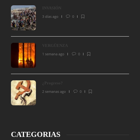
INVASIÓN
3 días ago
0
VERGÜENZA
1 semana ago
0
¿Progreso?
2 semanas ago
0
CATEGORIAS