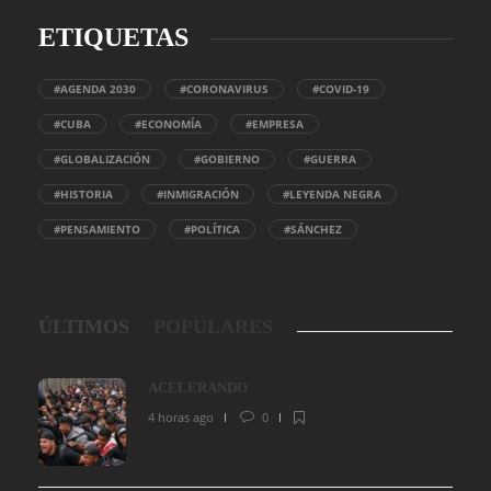
ETIQUETAS
#AGENDA 2030
#CORONAVIRUS
#COVID-19
#CUBA
#ECONOMÍA
#EMPRESA
#GLOBALIZACIÓN
#GOBIERNO
#GUERRA
#HISTORIA
#INMIGRACIÓN
#LEYENDA NEGRA
#PENSAMIENTO
#POLÍTICA
#SÁNCHEZ
ÚLTIMOS
POPULARES
ACELERANDO
4 horas ago
0