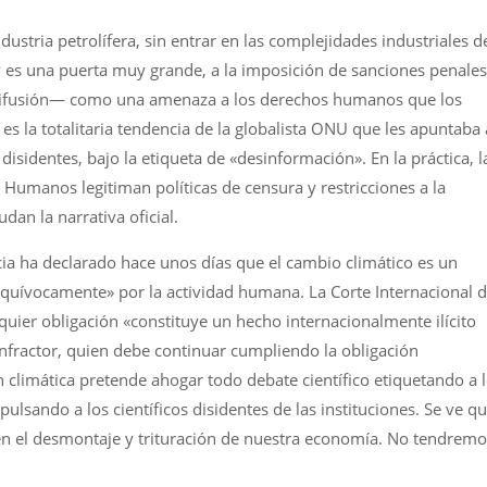
stria petrolífera, sin entrar en las complejidades industriales d
, y es una puerta muy grande, a la imposición de sanciones penales
 difusión— como una amenaza a los derechos humanos que los
 es la totalitaria tendencia de la globalista ONU que les apuntaba 
 disidentes, bajo la etiqueta de «desinformación». En la práctica, l
umanos legitiman políticas de censura y restricciones a la
dan la narrativa oficial.
ticia ha declarado hace unos días que el cambio climático es un
nequívocamente» por la actividad humana. La Corte Internacional 
alquier obligación «constituye un hecho internacionalmente ilícito
infractor, quien debe continuar cumpliendo la obligación
n climática pretende ahogar todo debate científico etiquetando a 
ulsando a los científicos disidentes de las instituciones. Se ve q
en el desmontaje y trituración de nuestra economía. No tendremo