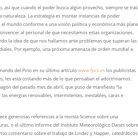
o, así que cuando el poder busca algún provecho, siempre se trat
a naturaleza. La estrategia es montar instancias de poder
r el mundo conforme a una visión política y económica más plana
o convencer al personal de que necesitamos estas organizaciones.
do la idea de que nos hallamos ante problemas que superan las
ndiales. Por ejemplo, una próxima amenaza de orden mundial a
ando del Pino en su último artículo
www.fpcs.es
los publicistas
es, les está costando más de lo que pensaban el adoctrinarnos.
pagón del pasado mes de abril, que puso de manifiesto “la
 las energías renovables, intermitentes, inestables, caras e
ece generosas referencias a la revista Science sobre una
ras, o el último informe del Instituto Meteorológico Danés sobre
nso comentario sobre el trabajo de Lindez y Happer, catedráticos