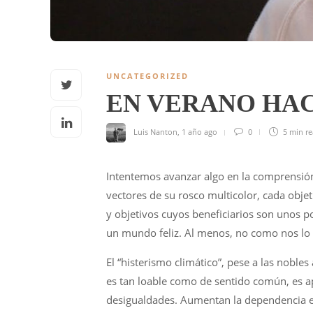
UNCATEGORIZED
EN VERANO HA
Luis Nanton
,
1 año ago
0
5 min
r
Intentemos avanzar algo en la comprensión
vectores de su rosco multicolor, cada obje
y objetivos cuyos beneficiarios son unos p
un mundo feliz. Al menos, no como nos lo 
El “histerismo climático”, pese a las noble
es tan loable como de sentido común, es apr
desigualdades. Aumentan la dependencia en