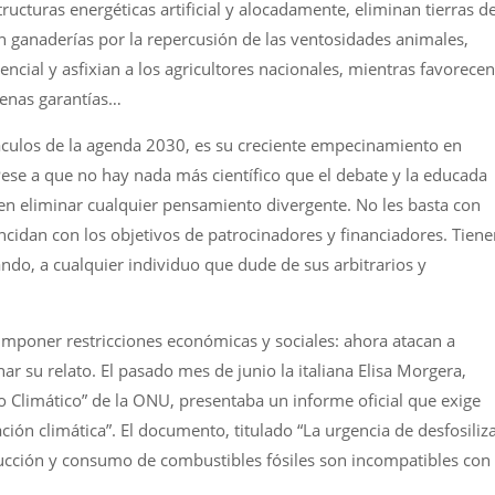
structuras energéticas artificial y alocadamente, eliminan tierras d
an ganaderías por la repercusión de las ventosidades animales,
ncial y asfixian a los agricultores nacionales, mientras favorecen
penas garantías…
ulos de la agenda 2030, es su creciente empecinamiento en
ese a que no hay nada más científico que el debate y la educada
 en eliminar cualquier pensamiento divergente. No les basta con
incidan con los objetivos de patrocinadores y financiadores. Tien
ndo, a cualquier individuo que dude de sus arbitrarios y
imponer restricciones económicas y sociales: ahora atacan a
ar su relato. El pasado mes de junio la italiana Elisa Morgera,
Climático” de la ONU, presentaba un informe oficial que exige
ión climática”. El documento, titulado “La urgencia de desfosiliz
ucción y consumo de combustibles fósiles son incompatibles con 