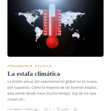
PENSAMIENTO
,
POLÍTICA
La estafa climática
La estafa actual del calentamiento global no es nueva,
por supuesto. Como la mayoría de las buenas estafas,
esta existe desde hace mucho tiempo. Soy de los que
creían en…
Luis Nanton
,
4 años ago
1
6 min