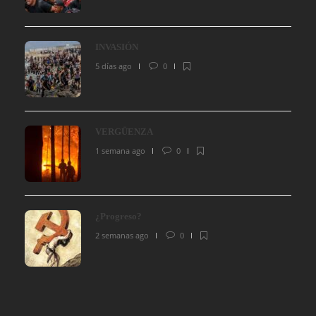
INVASIÓN
5 días ago
0
VERGÜENZA
1 semana ago
0
¿Progreso?
2 semanas ago
0