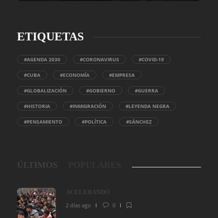
ETIQUETAS
#AGENDA 2030
#CORONAVIRUS
#COVID-19
#CUBA
#ECONOMÍA
#EMPRESA
#GLOBALIZACIÓN
#GOBIERNO
#GUERRA
#HISTORIA
#INMIGRACIÓN
#LEYENDA NEGRA
#PENSAMIENTO
#POLÍTICA
#SÁNCHEZ
ÚLTIMOS
POPULARES
ACELERANDO
2 días ago
0