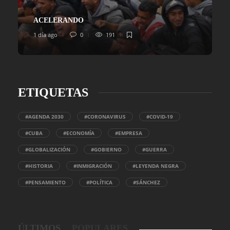
ACELERANDO
1 día ago
0
191
ETIQUETAS
#AGENDA 2030
#CORONAVIRUS
#COVID-19
#CUBA
#ECONOMÍA
#EMPRESA
#GLOBALIZACIÓN
#GOBIERNO
#GUERRA
#HISTORIA
#INMIGRACIÓN
#LEYENDA NEGRA
#PENSAMIENTO
#POLÍTICA
#SÁNCHEZ
ÚLTIMOS
POPULARES