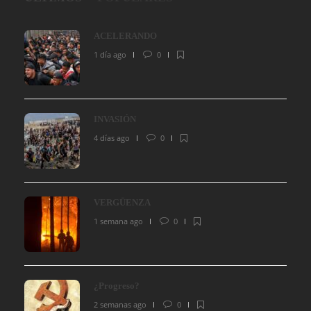
ACELERANDO
1 día ago
0
INVASIÓN
4 días ago
0
VERGÜENZA
1 semana ago
0
¿Progreso?
2 semanas ago
0