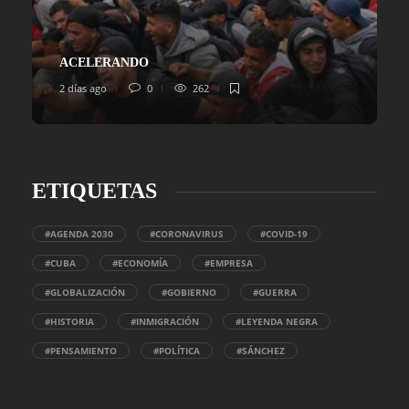
ACELERANDO
2 días ago
0
262
ETIQUETAS
#AGENDA 2030
#CORONAVIRUS
#COVID-19
#CUBA
#ECONOMÍA
#EMPRESA
#GLOBALIZACIÓN
#GOBIERNO
#GUERRA
#HISTORIA
#INMIGRACIÓN
#LEYENDA NEGRA
#PENSAMIENTO
#POLÍTICA
#SÁNCHEZ