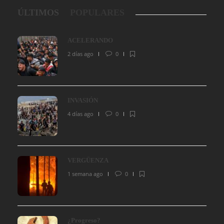
ÚLTIMOS
POPULARES
ACELERANDO
2 días ago
0
INVASIÓN
4 días ago
0
VERGÜENZA
1 semana ago
0
¿Progreso?