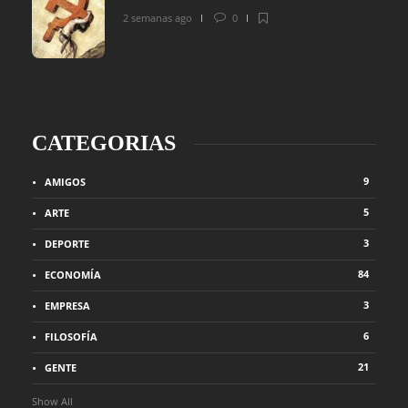
2 semanas ago
0
CATEGORIAS
9
AMIGOS
5
ARTE
3
DEPORTE
84
ECONOMÍA
3
EMPRESA
6
FILOSOFÍA
21
GENTE
Show All