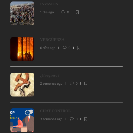
INVASIÓN
1 día ago
0
VERGÜENZA
6 días ago
0
¿Progreso?
2 semanas ago
0
CHAT CONTROL
3 semanas ago
0