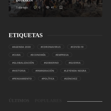
INVASIÓN
1 día ago
0
41
ETIQUETAS
#AGENDA 2030
#CORONAVIRUS
#COVID-19
#CUBA
#ECONOMÍA
#EMPRESA
#GLOBALIZACIÓN
#GOBIERNO
#GUERRA
#HISTORIA
#INMIGRACIÓN
#LEYENDA NEGRA
#PENSAMIENTO
#POLÍTICA
#SÁNCHEZ
ÚLTIMOS
POPULARES