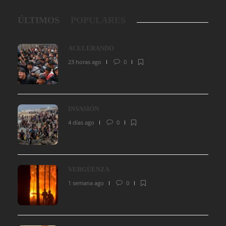
ÚLTIMOS
POPULARES
ACELERANDO
23 horas ago
0
INVASIÓN
4 días ago
0
VERGÜENZA
1 semana ago
0