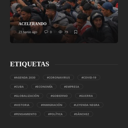
ACELERANDO
23 horas ago
0
73
ETIQUETAS
#AGENDA 2030
#CORONAVIRUS
#COVID-19
#CUBA
#ECONOMÍA
#EMPRESA
#GLOBALIZACIÓN
#GOBIERNO
#GUERRA
#HISTORIA
#INMIGRACIÓN
#LEYENDA NEGRA
#PENSAMIENTO
#POLÍTICA
#SÁNCHEZ