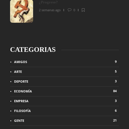
¿Progreso?
2 semanas ago
0
CATEGORIAS
9
AMIGOS
5
ARTE
3
DEPORTE
84
ECONOMÍA
3
EMPRESA
6
FILOSOFÍA
21
GENTE