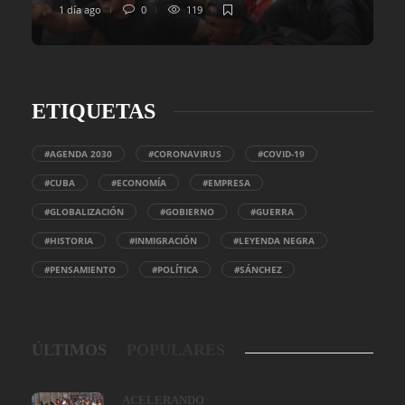
1 día ago
0
119
ETIQUETAS
#AGENDA 2030
#CORONAVIRUS
#COVID-19
#CUBA
#ECONOMÍA
#EMPRESA
#GLOBALIZACIÓN
#GOBIERNO
#GUERRA
#HISTORIA
#INMIGRACIÓN
#LEYENDA NEGRA
#PENSAMIENTO
#POLÍTICA
#SÁNCHEZ
ÚLTIMOS
POPULARES
ACELERANDO