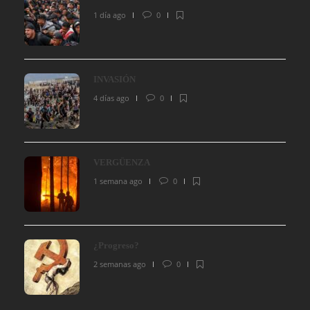
1 día ago
0
INVASIÓN
4 días ago
0
VERGÜENZA
1 semana ago
0
¿Progreso?
2 semanas ago
0