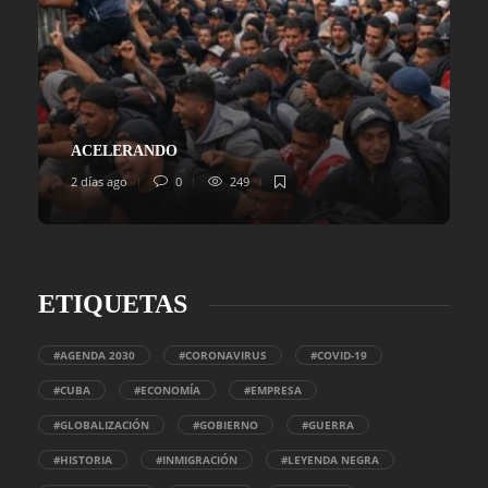
ACELERANDO
2 días ago
0
249
ETIQUETAS
#AGENDA 2030
#CORONAVIRUS
#COVID-19
#CUBA
#ECONOMÍA
#EMPRESA
#GLOBALIZACIÓN
#GOBIERNO
#GUERRA
#HISTORIA
#INMIGRACIÓN
#LEYENDA NEGRA