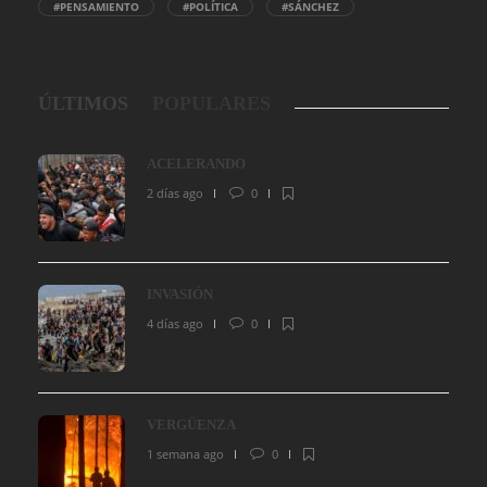
#PENSAMIENTO
#POLÍTICA
#SÁNCHEZ
ÚLTIMOS
POPULARES
ACELERANDO
2 días ago
0
INVASIÓN
4 días ago
0
VERGÜENZA
1 semana ago
0