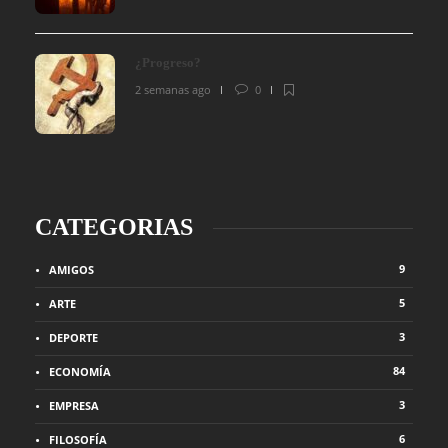
¿Progreso?
2 semanas ago
0
CATEGORIAS
9
AMIGOS
5
ARTE
3
DEPORTE
84
ECONOMÍA
3
EMPRESA
6
FILOSOFÍA