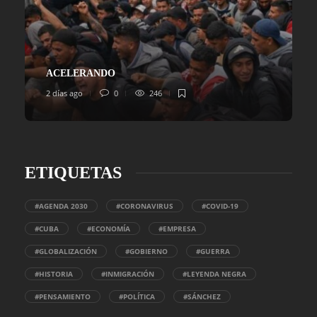
ACELERANDO
2 días ago
0
246
ETIQUETAS
#AGENDA 2030
#CORONAVIRUS
#COVID-19
#CUBA
#ECONOMÍA
#EMPRESA
#GLOBALIZACIÓN
#GOBIERNO
#GUERRA
#HISTORIA
#INMIGRACIÓN
#LEYENDA NEGRA
#PENSAMIENTO
#POLÍTICA
#SÁNCHEZ