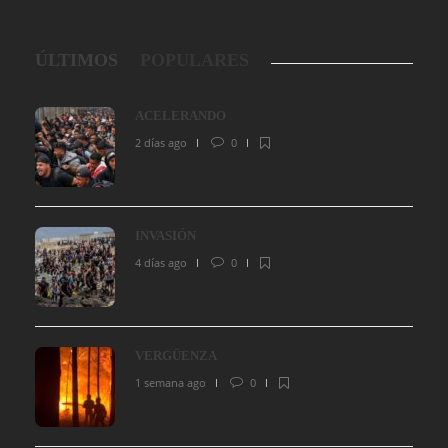
ÚLTIMOS
POPULARES
ACELERANDO
2 días ago
0
INVASIÓN
4 días ago
0
VERGÜENZA
1 semana ago
0