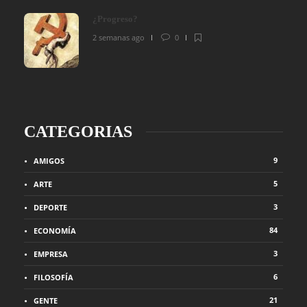
¿Progreso?
2 semanas ago
0
CATEGORIAS
9
AMIGOS
5
ARTE
3
DEPORTE
84
ECONOMÍA
3
EMPRESA
6
FILOSOFÍA
21
GENTE