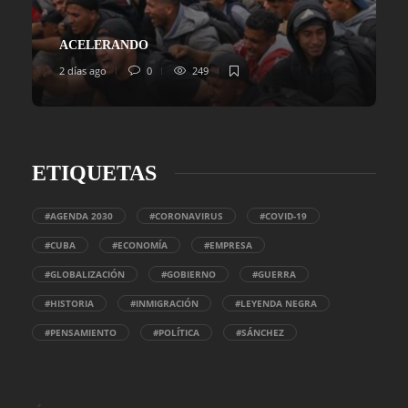
ACELERANDO
2 días ago
0
249
ETIQUETAS
#AGENDA 2030
#CORONAVIRUS
#COVID-19
#CUBA
#ECONOMÍA
#EMPRESA
#GLOBALIZACIÓN
#GOBIERNO
#GUERRA
#HISTORIA
#INMIGRACIÓN
#LEYENDA NEGRA
#PENSAMIENTO
#POLÍTICA
#SÁNCHEZ