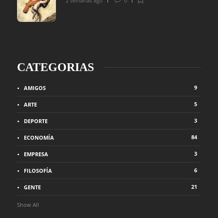
2 semanas ago
0
CATEGORIAS
9
AMIGOS
5
ARTE
3
DEPORTE
84
ECONOMÍA
3
EMPRESA
6
FILOSOFÍA
21
GENTE
Show All