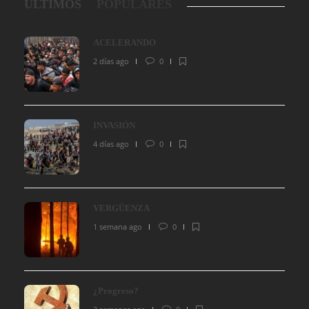
ÚLTIMOS
POPULARES
ACELERANDO
2 días ago
0
INVASIÓN
4 días ago
0
VERGÜENZA
1 semana ago
0
¿Progreso?