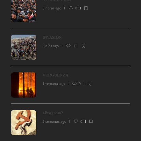
5 horas ago
0
INVASIÓN
3 días ago
0
VERGÜENZA
1 semana ago
0
¿Progreso?
2 semanas ago
0