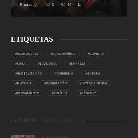
5 horas ago
0
19
ETIQUETAS
#AGENDA 2030
#CORONAVIRUS
#COVID-19
#CUBA
#ECONOMÍA
#EMPRESA
#GLOBALIZACIÓN
#GOBIERNO
#GUERRA
#HISTORIA
#INMIGRACIÓN
#LEYENDA NEGRA
#PENSAMIENTO
#POLÍTICA
#SÁNCHEZ
ÚLTIMOS
POPULARES
ACELERANDO