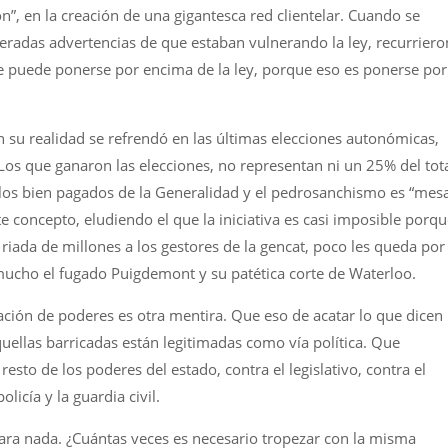
n”, en la creación de una gigantesca red clientelar. Cuando se
iteradas advertencias de que estaban vulnerando la ley, recurriero
e puede ponerse por encima de la ley, porque eso es ponerse por
n su realidad se refrendó en las últimas elecciones autonómicas,
 Los que ganaron las elecciones, no representan ni un 25% del tot
 los bien pagados de la Generalidad y el pedrosanchismo es “mes
 concepto, eludiendo el que la iniciativa es casi imposible porqu
 riada de millones a los gestores de la gencat, poco les queda por
a mucho el fugado Puigdemont y su patética corte de Waterloo.
ación de poderes es otra mentira. Que eso de acatar lo que dicen
quellas barricadas están legitimadas como vía política. Que
esto de los poderes del estado, contra el legislativo, contra el
olicía y la guardia civil.
ara nada. ¿Cuántas veces es necesario tropezar con la misma