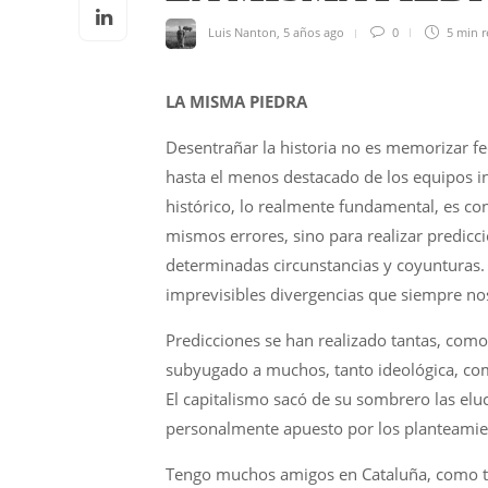
Luis Nanton
,
5 años ago
0
5 min
r
LA MISMA PIEDRA
Desentrañar la historia no es memorizar 
hasta el menos destacado de los equipos 
histórico, lo realmente fundamental, es con
mismos errores, sino para realizar predicc
determinadas circunstancias y coyunturas. 
imprevisibles divergencias que siempre nos
Predicciones se han realizado tantas, como 
subyugado a muchos, tanto ideológica, com
El capitalismo sacó de su sombrero las elu
personalmente apuesto por los planteami
Tengo muchos amigos en Cataluña, como to