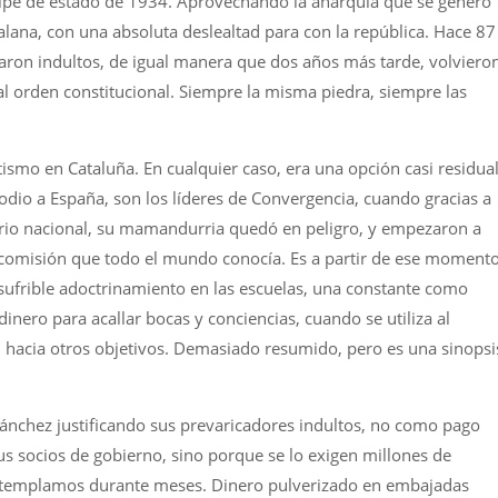
olpe de estado de 1934. Aprovechando la anarquía que se generó
lana, con una absoluta deslealtad para con la república. Hace 87
aron indultos, de igual manera que dos años más tarde, volviero
al orden constitucional. Siempre la misma piedra, siempre las
ntismo en Cataluña. En cualquier caso, era una opción casi residual
 odio a España, son los líderes de Convergencia, cuando gracias a
rio nacional, su mamandurria quedó en peligro, y empezaron a
 comisión que todo el mundo conocía. Es a partir de ese momento
ufrible adoctrinamiento en las escuelas, una constante como
nero para acallar bocas y conciencias, cuando se utiliza al
n hacia otros objetivos. Demasiado resumido, pero es una sinopsi
Sánchez justificando sus prevaricadores indultos, no como pago
s socios de gobierno, sino porque se lo exigen millones de
ontemplamos durante meses. Dinero pulverizado en embajadas