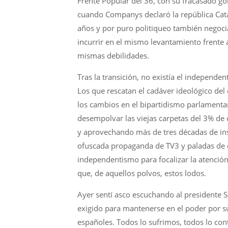
Frente Popular del 36, con su fracasado g
cuando Companys declaró la república Cata
años y por puro politiqueo también negoci
incurrir en el mismo levantamiento frente 
mismas debilidades.
Tras la transición, no existía el independe
Los que rescatan el cadáver ideológico del
los cambios en el bipartidismo parlamenta
desempolvar las viejas carpetas del 3% de
y aprovechando más de tres décadas de ins
ofuscada propaganda de TV3 y paladas de di
independentismo para focalizar la atenció
que, de aquellos polvos, estos lodos.
Ayer sentí asco escuchando al presidente 
exigido para mantenerse en el poder por su
españoles. Todos lo sufrimos, todos lo c