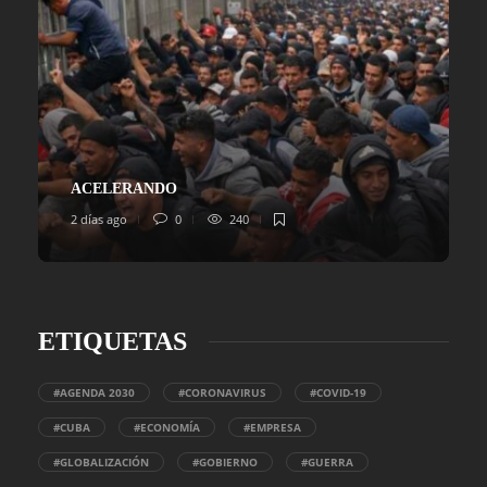
ACELERANDO
2 días ago
0
240
ETIQUETAS
#AGENDA 2030
#CORONAVIRUS
#COVID-19
#CUBA
#ECONOMÍA
#EMPRESA
#GLOBALIZACIÓN
#GOBIERNO
#GUERRA