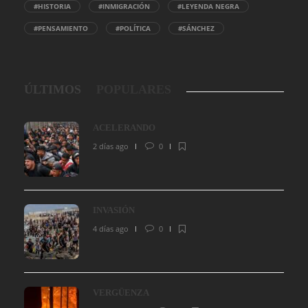
#HISTORIA
#INMIGRACIÓN
#LEYENDA NEGRA
#PENSAMIENTO
#POLÍTICA
#SÁNCHEZ
ÚLTIMOS
POPULARES
ACELERANDO
2 días ago
0
INVASIÓN
4 días ago
0
VERGÜENZA