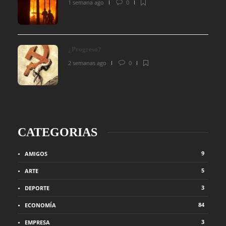
1 semana ago
0
¿Progreso?
2 semanas ago
0
CATEGORIAS
9
AMIGOS
5
ARTE
3
DEPORTE
84
ECONOMÍA
3
EMPRESA