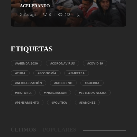
ACELERANDO
2 días ago
0
242
ETIQUETAS
#AGENDA 2030
#CORONAVIRUS
#COVID-19
#CUBA
#ECONOMÍA
#EMPRESA
#GLOBALIZACIÓN
#GOBIERNO
#GUERRA
#HISTORIA
#INMIGRACIÓN
#LEYENDA NEGRA
#PENSAMIENTO
#POLÍTICA
#SÁNCHEZ
ÚLTIMOS
POPULARES