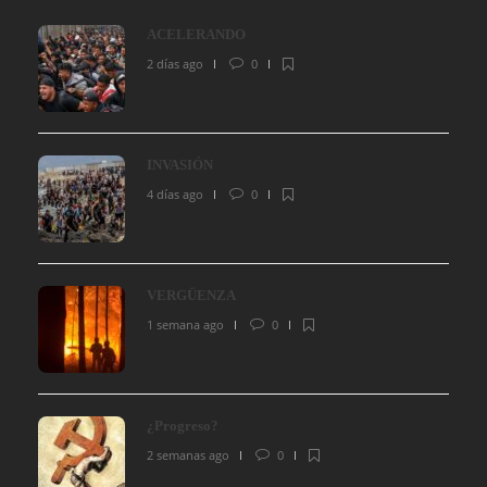
ACELERANDO
2 días ago
0
INVASIÓN
4 días ago
0
VERGÜENZA
1 semana ago
0
¿Progreso?
2 semanas ago
0